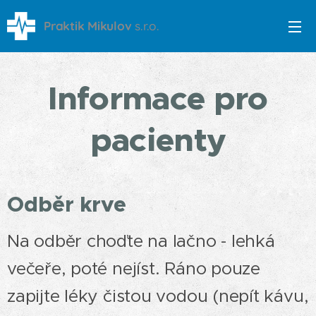
Praktik Mikulov
s.r.o.
Informace pro
pacienty
Odběr krve
Na odběr choďte na lačno - lehká
večeře, poté nejíst. Ráno pouze
zapijte léky čistou vodou (nepít kávu,